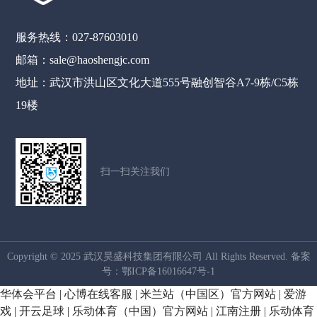
服务热线：027-87603010
邮箱：sale@haoshengjc.com
地址：武汉市洪山区文化大道555号融创智谷A7-9栋/C5栋
19楼
扫一扫关注我们
Copyright © 2025 武汉昊盛科技集团有限公司 All Rights Reserved. 备案
号：
鄂ICP备16016647号-1
华体会平台
|
心博在线客服
|
米兰站（中国区）官方网站
|
爱游
戏
|
开云足球
|
乐动体育（中国）官方网站
|
江南注册
|
乐动体育