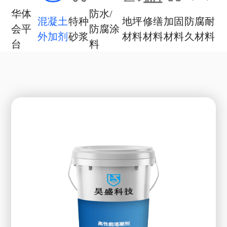
华体
防水/
混凝土
特种
地坪
修缮
加固
防腐耐
会平
防腐涂
外加剂
砂浆
材料
材料
材料
久材料
台
料