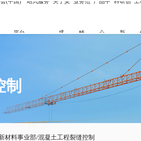
会(中国)一站式服务
关于昊
业务范
产品中
科研创
工
平台
盛
畴
心
新
关于昊盛
业务范畴
产品中心
科研创新
工程案例
合作伙伴
资讯中心
企业简介
新材料事
华体会平
科研团队
地标性工
合作伙伴
企业新闻
组织架构
特种砂浆
科研成果
交通枢纽
人力资源
打造绿色建材，共筑美好生
打造绿色建材，共筑美好生
打造绿色建材，共筑美好生
打造绿色建材，共筑美好生
打造绿色建材，共筑美好生
打造绿色建材，共筑美好生
命
命
命
命
命
命
党建引领
地坪材料
工业防腐
控制
加固材料
了解更多
了解更多
了解更多
了解更多
了解更多
了解更多
了解更多
新材料事业部
/
混凝土工程裂缝控制