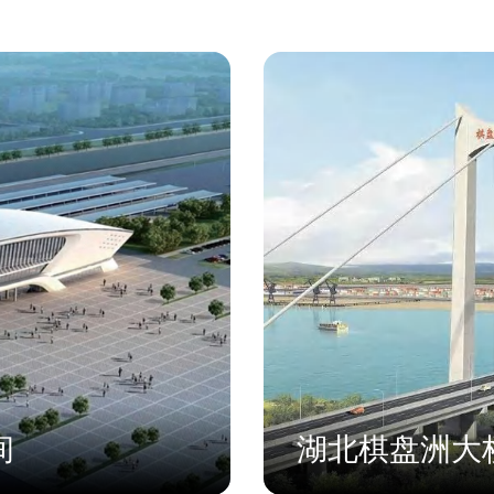
间
湖北棋盘洲大