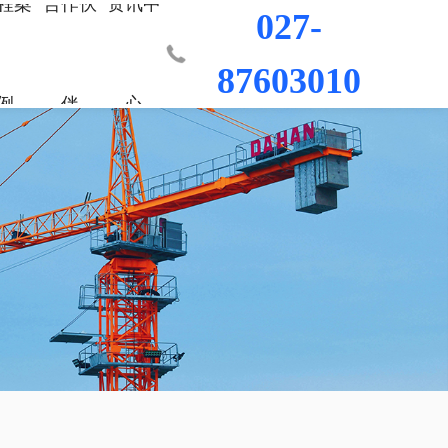
程案
合作伙
资讯中
027-
87603010
例
伴
心
业部
台
程
荣誉资质
城市更新事业部
混凝土外加剂
科研平台
桥梁隧道工程
行业新闻
工程
发展历程
防水/防腐涂料
水利水电工程
联系我们
工程
员工风采
修缮材料
机场码头工程
防腐耐久材料