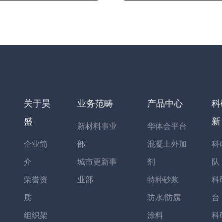
关于昊
业务范畴
产品中心
科
盛
新
新材料事业
华体会平台
企业简
部
混凝土外加
科
介
城市更新事
剂
队
荣誉资
业部
特种砂浆
科
质
防水/防腐
台
组织架
涂料
科