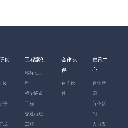
研创
工程案例
合作伙
资讯中
伴
心
地标性工
研团
程
合作伙
企业新
桥梁隧道
伴
闻
研平
工程
行业新
交通枢纽
闻
研成
工程
人力资