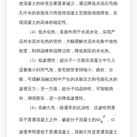
使混凝土的徐变总量显著减少，通过降低水泥石毛细
孔中水的表面张力而使得混凝土宏观收缩值降低，实
现混凝土的高体积稳定性。
（4）低水化热：直接作用于水泥水化，实现产
品对水泥水化热的管控，大幅缓解水泥水化集中放热
程度，削弱温峰和温降过程，降低相应的水化热。
（5）低渗透性：超分子一方面在混凝土中引入
适量微小封闭气泡，使毛细管变得细小、曲折、分
散，可缓解冻融过程中产生的冰胀压力和毛细孔水的
渗透压力；另一方面，超分子结晶特性，可智能填
补，增强密实，进一步降低渗透性。
（6）高耐久性：
除通常的抗冻性、抗渗性明显
2-
ˉ
高于普通混凝土之外，掺超分子混凝土的SO
、Cl
4
渗透率明显低于普通混凝土，其耐久性是普通混凝土