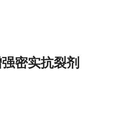
土增强密实抗裂剂