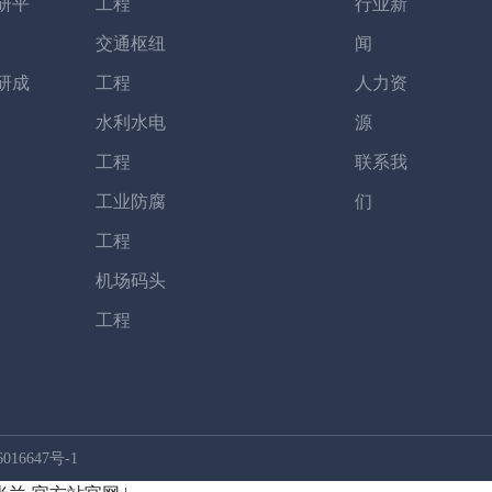
研平
工程
行业新
交通枢纽
闻
研成
工程
人力资
水利水电
源
工程
联系我
工业防腐
们
工程
机场码头
工程
016647号-1