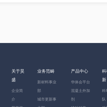
关于昊
业务范畴
产品中心
科
盛
新
新材料事业
华体会平台
企业简
部
混凝土外加
科
介
城市更新事
剂
队