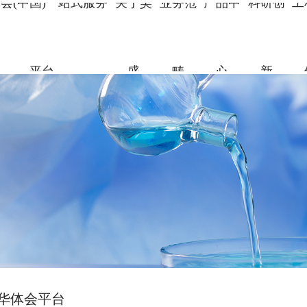
会(中国)一站式服务
关于昊
业务范
产品中
科研创
工
平台
盛
畴
心
新
关于昊盛
业务范畴
产品中心
科研创新
工程案例
合作伙伴
资讯中心
企业简介
新材料事
华体会平
科研团队
地标性工
合作伙伴
企业新闻
组织架构
特种砂浆
科研成果
交通枢纽
人力资源
打造绿色建材，共筑美好生
打造绿色建材，共筑美好生
打造绿色建材，共筑美好生
打造绿色建材，共筑美好生
打造绿色建材，共筑美好生
打造绿色建材，共筑美好生
命
命
命
命
命
命
党建引领
地坪材料
工业防腐
加固材料
了解更多
了解更多
了解更多
了解更多
了解更多
了解更多
了解更多
华体会平台