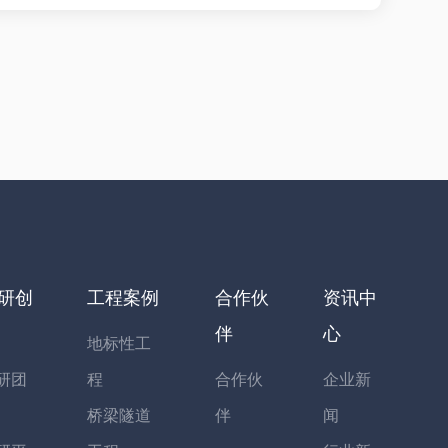
研创
工程案例
合作伙
资讯中
伴
心
地标性工
研团
程
合作伙
企业新
桥梁隧道
伴
闻