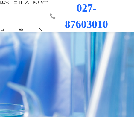
程案
合作伙
资讯中
027-
87603010
例
伴
心
业部
台
程
荣誉资质
城市更新事业部
混凝土外加剂
科研平台
桥梁隧道工程
行业新闻
工程
发展历程
防水/防腐涂料
水利水电工程
联系我们
工程
员工风采
修缮材料
机场码头工程
防腐耐久材料