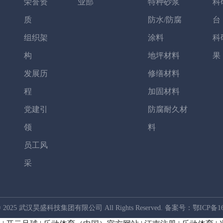
荣誉资
业部
特种砂浆
科
质
防水/防腐
台
组织架
涂料
科
构
地坪材料
果
发展历
修缮材料
程
加固材料
党建引
防腐耐久材
领
料
员工风
采
t © 2025 武汉昊盛科技集团有限公司 All Rights Reserved. 备案号：
鄂ICP备16